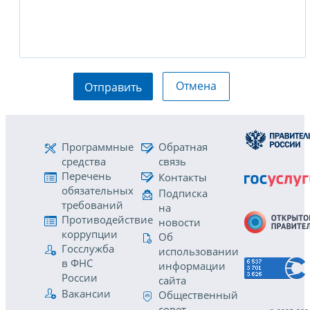
Отмена
Отправить
Программные
Обратная
средства
связь
Перечень
Контакты
обязательных
Подписка
требований
на
Противодействие
новости
коррупции
Об
Госслужба
использовании
в ФНС
информации
России
сайта
Вакансии
Общественный
совет