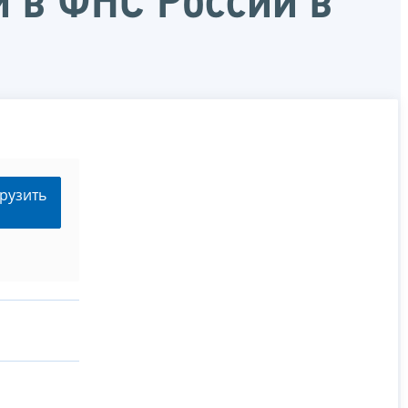
 в ФНС России в
рузить