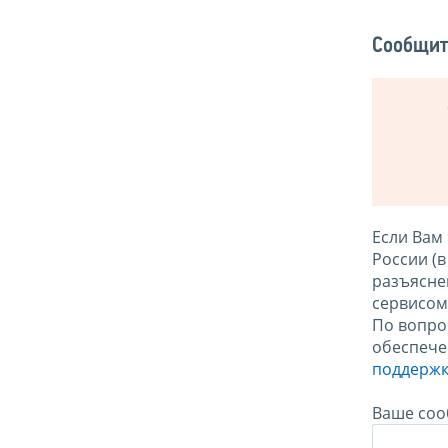
Сообщит
Если Вам
России (
разъясне
сервисо
По вопро
обеспече
поддержк
Ваше соо