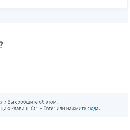
?
сли Вы сообщите об этом.
цию клавиш: Ctrl + Enter или нажмите
сюда
.