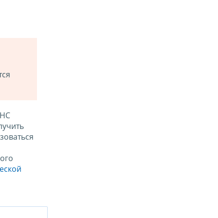
тся
ФНС
лучить
зоваться
ого
ческой