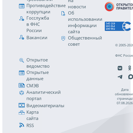
на
Противодействие
новости
коррупции
Об
Госслужба
использовании
в ФНС
информации
России
сайта
Вакансии
Общественный
совет
© 2005-202
ФНС Росси
Открытое
ведомство
Открытые
данные
СМЭВ
Дата
Аналитический
обновлени
портал
страницы
07.08.2026
Видеоматериалы
Карта
сайта
RSS