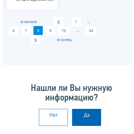
в начало
1
...
6
7
8
9
10
...
34
в конец
Нашли ли Вы нужную
информацию?
Нет
Да