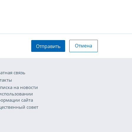
Отмена
Отправить
атная связь
такты
писка на новости
использовании
ормации сайта
ественный совет