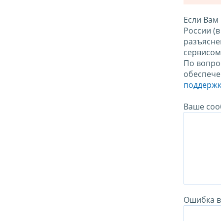
Если Вам
России (
разъясне
сервисо
По вопро
обеспече
поддержк
Ваше соо
Ошибка в 