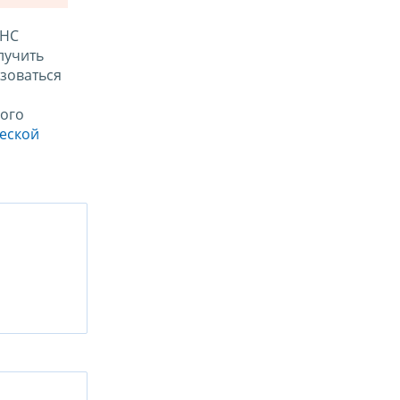
ФНС
лучить
зоваться
ого
ческой