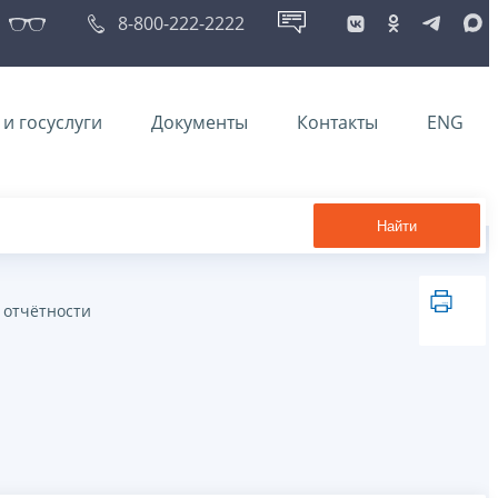
8-800-222-2222
и госуслуги
Документы
Контакты
ENG
Найти
 отчётности