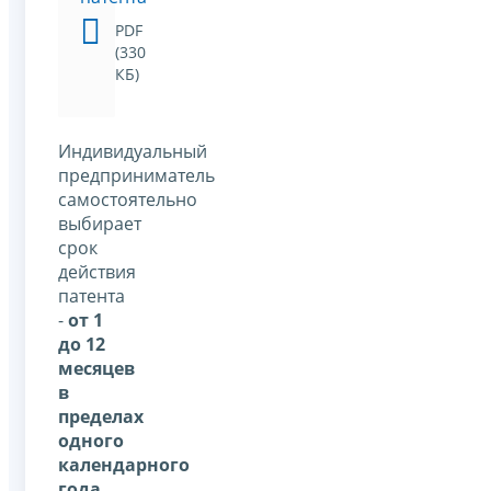
PDF
(330
КБ)
Индивидуальный
предприниматель
самостоятельно
выбирает
срок
действия
патента
-
от 1
до 12
месяцев
в
пределах
одного
календарного
года