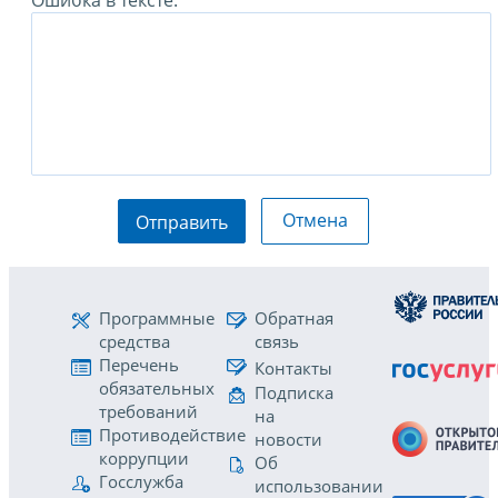
Ошибка в тексте:
Отмена
Отправить
Программные
Обратная
средства
связь
Перечень
Контакты
обязательных
Подписка
требований
на
Противодействие
новости
коррупции
Об
Госслужба
использовании