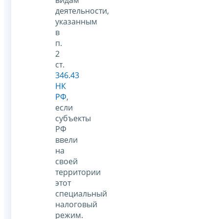
видам
деятельности,
указанным
в
п.
2
ст.
346.43
НК
РФ
,
если
субъекты
РФ
ввели
на
своей
территории
этот
специальный
налоговый
режим.