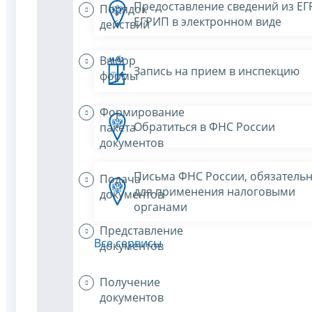
Предоставление сведений из Е
Порядок
ЕГРИП в электронном виде
действий
Выбор
Запись на прием в инспекцию
формы
Формирование
Обратиться в ФНС России
пакета
документов
Письма ФНС России, обязатель
Подача
для применения налоговыми
документов
органами
Представление
Все сервисы
документов
Получение
документов