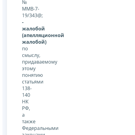
№
ММВ-7-
19/343@;
-
жалобой
(апелляционной
жалобой)
по
смыслу,
придаваемому
этому
понятию
статьями
138-
140
НК
РФ,
а
также
Федеральными
законами