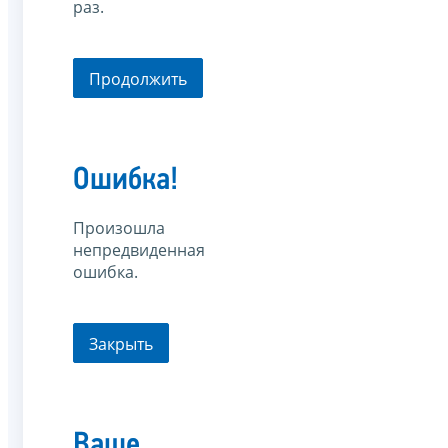
раз.
Продолжить
Ошибка!
Произошла
непредвиденная
ошибка.
Закрыть
Ваше