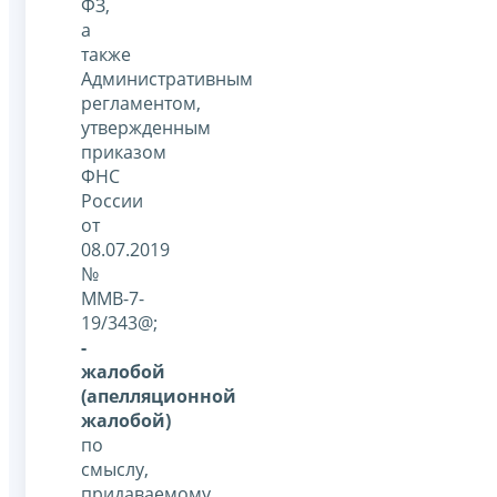
ФЗ,
а
также
Административным
регламентом,
утвержденным
приказом
ФНС
России
от
08.07.2019
№
ММВ-7-
19/343@;
-
жалобой
(апелляционной
жалобой)
по
смыслу,
придаваемому