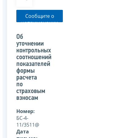
Сообщите о
неприменении
налоговым
органом
Об
указанного
уточнении
письма
контрольных
соотношений
показателей
формы
расчета
по
страховым
взносам
Номер:
БС-4-
11/3511@
Дата