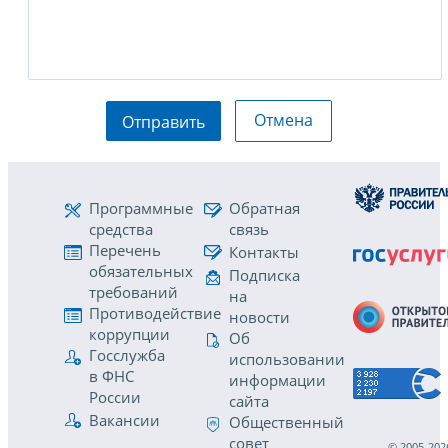
Отмена
Отправить
Программные
Обратная
средства
связь
Перечень
Контакты
обязательных
Подписка
требований
на
Противодействие
новости
коррупции
Об
Госслужба
использовании
в ФНС
информации
России
сайта
Вакансии
Общественный
совет
© 2005-202