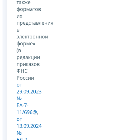
также
форматов
их
представления
в
электронной
форме»
(в
редакции
приказов
ФНС
России
от
29.09.2023
№
ЕА-7-
11/696@
,
от
13.09.2024
№
ЕД-7-