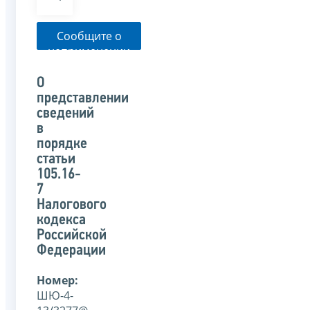
Сообщите о
неприменении
налоговым
органом
О
указанного
представлении
письма
сведений
в
порядке
статьи
105.16-
7
Налогового
кодекса
Российской
Федерации
Номер:
ШЮ-4-