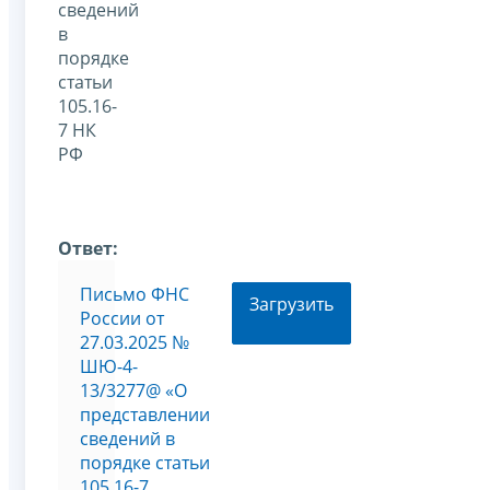
сведений
в
порядке
статьи
105.16-
7 НК
РФ
Ответ:
Письмо ФНС
Загрузить
России от
27.03.2025 №
ШЮ-4-
13/3277@ «О
представлении
сведений в
порядке статьи
105.16-7