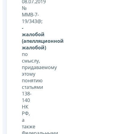
08.07.2019
№
ММВ-7-
19/343@;
-
жалобой
(апелляционной
жалобой)
по
смыслу,
придаваемому
этому
понятию
статьями
138-
140
НК
РФ,
а
также
Федеральными