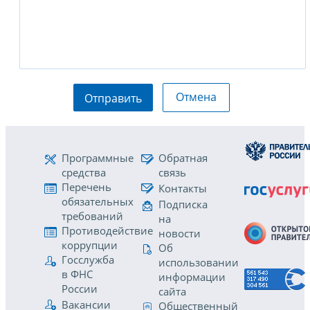
Отмена
Отправить
Программные
Обратная
средства
связь
Перечень
Контакты
обязательных
Подписка
требований
на
Противодействие
новости
коррупции
Об
Госслужба
использовании
в ФНС
информации
России
сайта
Вакансии
Общественный