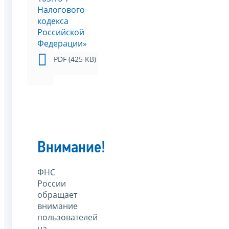
Налогового
кодекса
Российской
Федерации»
PDF (425 KB)
Внимание!
ФНС
России
обращает
внимание
пользователей
на