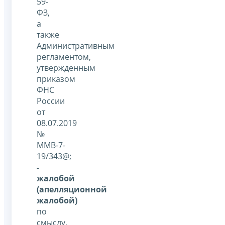
59-
ФЗ,
а
также
Административным
регламентом,
утвержденным
приказом
ФНС
России
от
08.07.2019
№
ММВ-7-
19/343@;
-
жалобой
(апелляционной
жалобой)
по
смыслу,