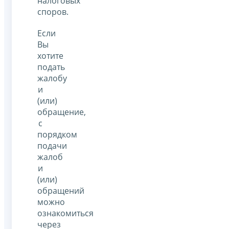
налоговых
споров.
Если
Вы
хотите
подать
жалобу
и
(или)
обращение,
с
порядком
подачи
жалоб
и
(или)
обращений
можно
ознакомиться
через