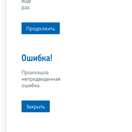
еще
раз.
Продолжить
Ошибка!
Произошла
непредвиденная
ошибка.
Закрыть