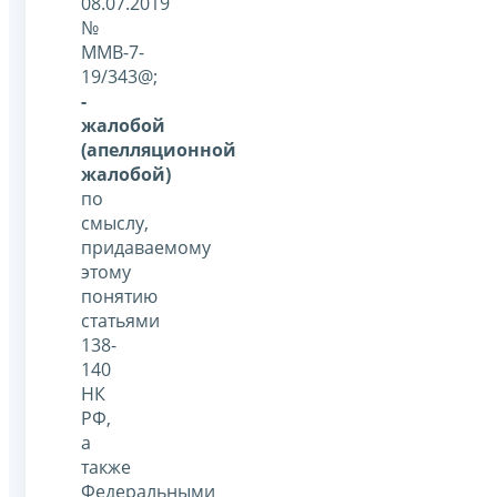
08.07.2019
№
ММВ-7-
19/343@;
-
жалобой
(апелляционной
жалобой)
по
смыслу,
придаваемому
этому
понятию
статьями
138-
140
НК
РФ,
а
также
Федеральными