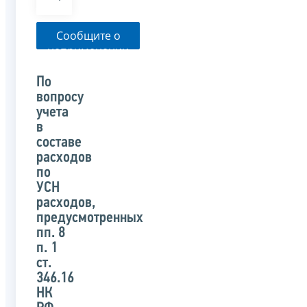
Сообщите о
неприменении
налоговым
органом
По
указанного
вопросу
письма
учета
в
составе
расходов
по
УСН
расходов,
предусмотренных
пп. 8
п. 1
ст.
346.16
НК