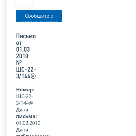
Сообщите о
неприменении
налоговым
органом
Письмо
указанного
от
письма
01.03
2010
№
ШС-22-
3/144@
Номер:
ШС-22-
3/144@
Дата
письма:
01.03.2010
Дата