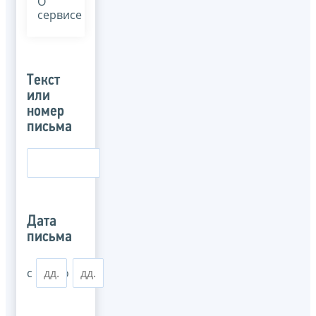
О
сервисе
Текст
или
номер
письма
Дата
письма
с
по