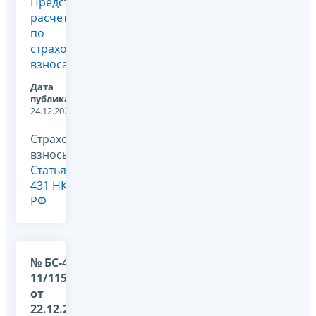
Представление
расчета
по
страховым
взносам
Дата
публикации:
24.12.2025
Страховые
взносы,
Статья
431 НК
РФ
№ БС-4-
11/11507@
от
22.12.2025