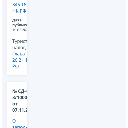
346.16
НК РФ
Дата
публикации:
10.02.2026
Туристический
налог,
Глава
26.2 НК
РФ
№ СД-4-
3/10006@
от
07.11.2025
О
заполнении