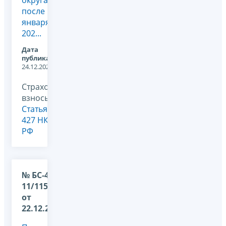
округа
после 1
января
202...
Дата
публикации:
24.12.2025
Страховые
взносы,
Статья
427 НК
РФ
№ БС-4-
11/11504@
от
22.12.2025