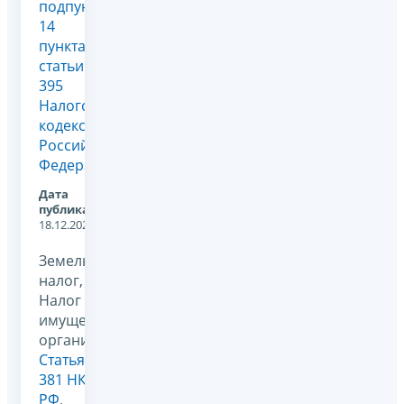
подпункта
14
пункта 1
статьи
395
Налогового
кодекса
Российской
Федерации
Дата
публикации:
18.12.2025
Земельный
налог,
Налог на
имущество
организаций,
Статья
381 НК
РФ
,