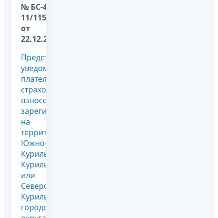
№ БС-4-
11/11505@
от
22.12.2025
Представление
уведомления
плательщика
страховых
взносов,
зарегистрированного
на
территории
Южно-
Курильского,
Курильского
или
Северо-
Курильского
городского