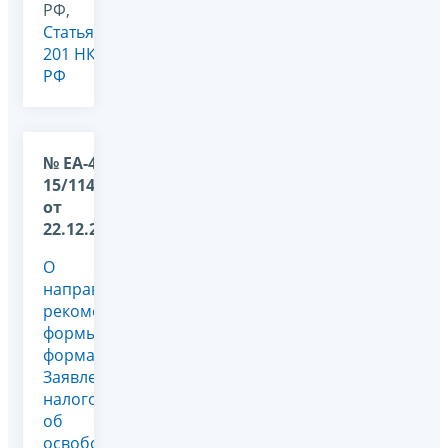
РФ,
Статья
201 НК
РФ
№ ЕА-4-
15/11489@
от
22.12.2025
О
направлении
рекомендуемой
формы и
формата
Заявления
налогоплательщика
об
освобождении