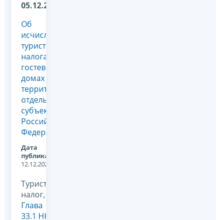
05.12.2025
Об
исчислении
туристического
налога в
гостевых
домах на
территории
отдельных
субъектов
Российской
Федерации
Дата
публикации:
12.12.2025
Туристический
налог,
Глава
33.1 НК