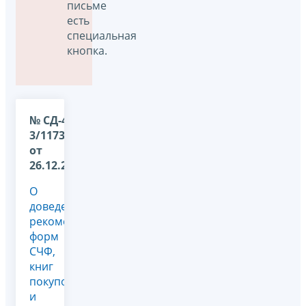
письме
есть
специальная
кнопка.
№ СД-4-
3/11730@
от
26.12.2025
О
доведении
рекомендуемых
форм
СЧФ,
книг
покупок
и