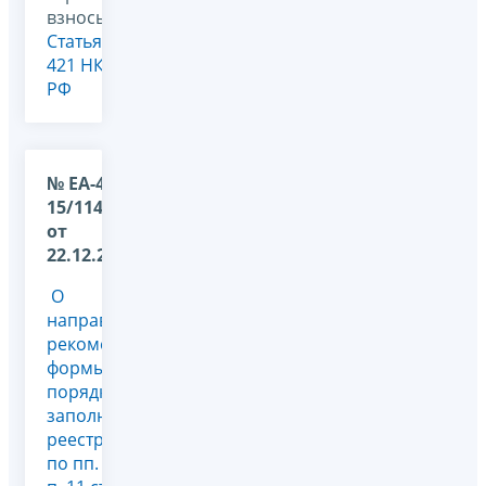
взносы,
Статья
421 НК
РФ
№ ЕА-4-
15/11485@
от
22.12.2025
О
направлении
рекомендуемой
формы и
порядка
заполнения
реестра,
по пп. 7