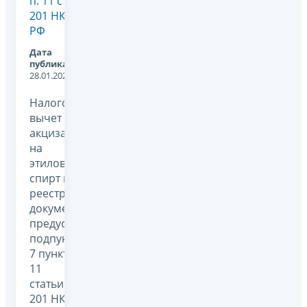
п. 11 ст.
201 НК
РФ
Дата
публикации:
28.01.2026
Налоговый
вычет по
акцизам
на
этиловый
спирт и
реестр
документов,
предусмотренный
подпунктом
7 пункта
11
статьи
201 НК