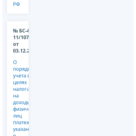
РФ
№ БС-4-
11/10779@
от
03.12.2025
О
порядке
учета в
целях
налога
на
доходы
физических
лиц
платежа,
указанного
в