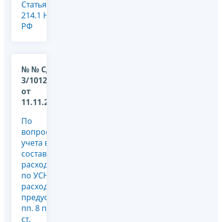
Статья
214.1 НК
РФ
№ № СД-4-
3/10127@
от
11.11.2025
По
вопросу
учета в
составе
расходов
по УСН
расходов,
предусмотренных
пп. 8 п. 1
ст.