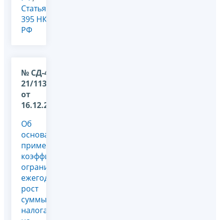
Статья
395 НК
РФ
№ СД-4-
21/11338@
от
16.12.2025
Об
основаниях
применения
коэффициента,
ограничивающего
ежегодный
рост
суммы
налога