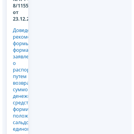
8/11550@
от
23.12.2025
Доведены
рекомендуемые
формы и
форматы:
заявления
о
распоряжении
путем
возврата
суммой
денежных
средств,
формирующих
положительное
сальдо
единого