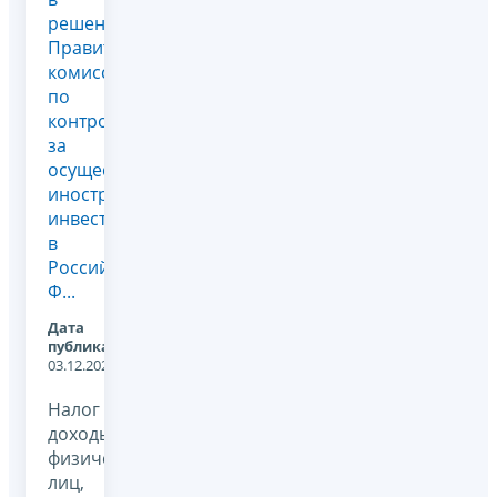
решении
Правительственной
комиссии
по
контролю
за
осуществлением
иностранных
инвестиций
в
Российской
Ф...
Дата
публикации:
03.12.2025
Налог на
доходы
физических
лиц,