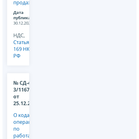
продаж
Дата
публикации:
30.12.2025
НДС,
Статья
169 НК
РФ
№ СД-4-
3/11675@
от
25.12.2025
О кодах
операций
по
работам