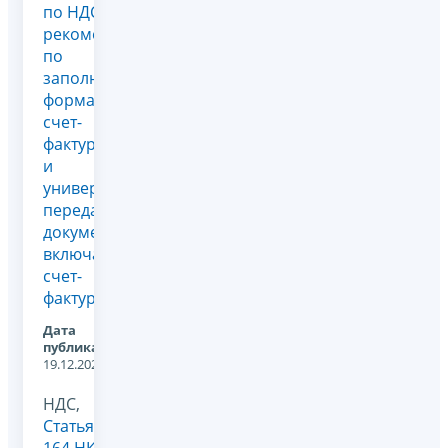
по НДС и
рекомендации
по
заполнению
форматов
счет-
фактуры
и
универсального
передаточного
документа
включающего
счет-
фактуру
Дата
публикации:
19.12.2025
НДС,
Статья
164 НК