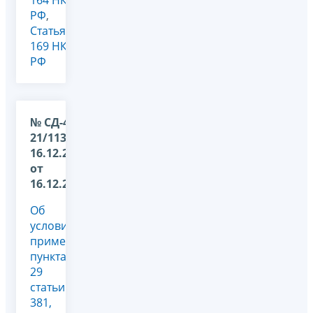
РФ
,
Статья
169 НК
РФ
№ СД-4-
21/11349@
16.12.2025
от
16.12.2025
Об
условиях
применения
пункта
29
статьи
381,