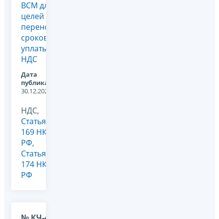
ВСМ для
целей
переноса
сроков
уплаты
НДС
Дата
публикации:
30.12.2025
НДС,
Статья
169 НК
РФ
,
Статья
174 НК
РФ
№ КЧ-4-