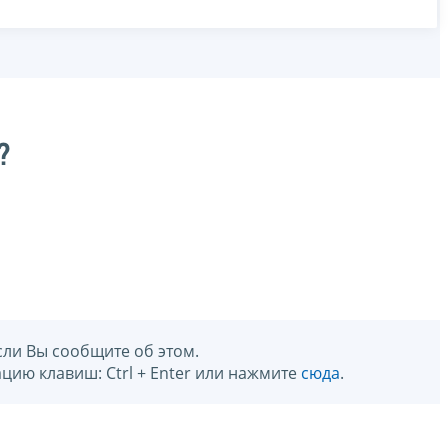
?
сли Вы сообщите об этом.
цию клавиш: Ctrl + Enter или нажмите
сюда
.