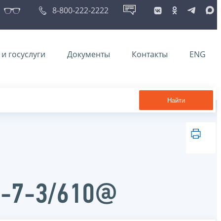
8-800-222-2222
и госуслуги
Документы
Контакты
ENG
Найти
Д-7-3/610@