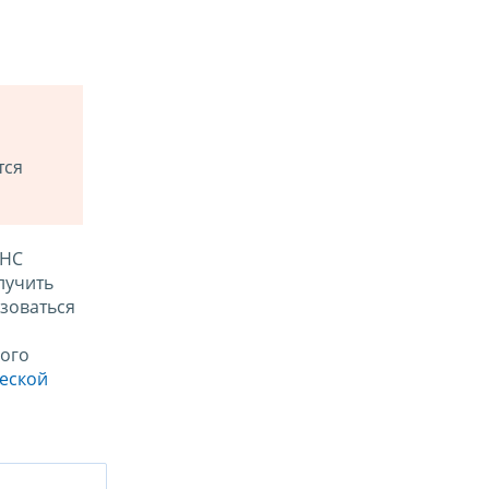
тся
ФНС
лучить
зоваться
ого
ческой