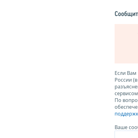
Сообщит
Если Вам
России (
разъясне
сервисо
По вопро
обеспече
поддержк
Ваше соо