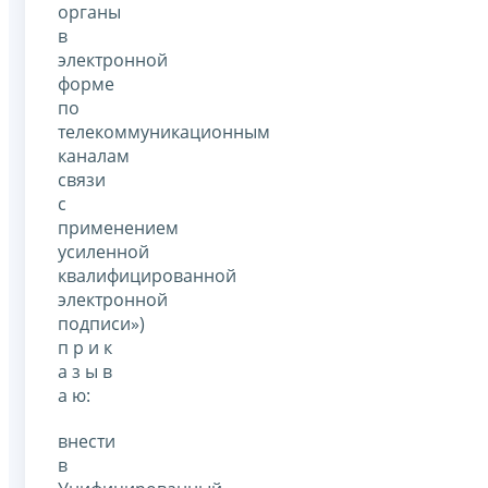
органы
в
электронной
форме
по
телекоммуникационным
каналам
связи
с
применением
усиленной
квалифицированной
электронной
подписи»)
п р и к
а з ы в
а ю:
внести
в