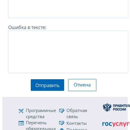
Ошибка в тексте:
Отмена
Отправить
Программные
Обратная
средства
связь
Перечень
Контакты
обязательных
Подписка