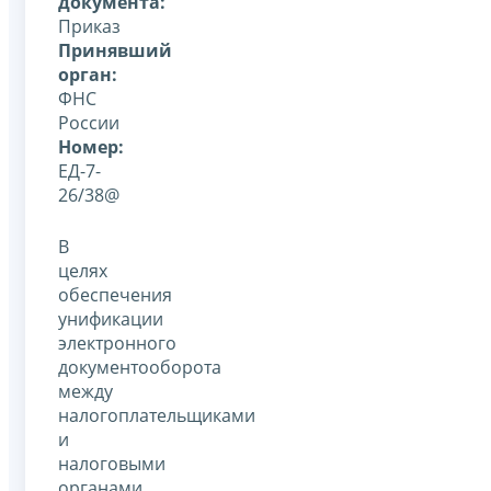
документа:
Приказ
Принявший
орган:
ФНС
России
Номер:
ЕД-7-
26/38@
В
целях
обеспечения
унификации
электронного
документооборота
между
налогоплательщиками
и
налоговыми
органами