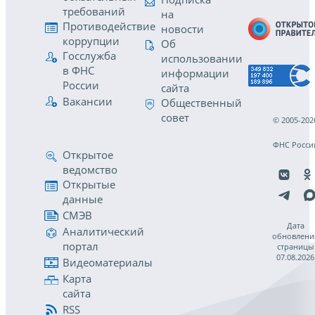
требований
на
Противодействие
новости
коррупции
Об
Госслужба
использовании
в ФНС
информации
России
сайта
Вакансии
Общественный
совет
© 2005-202
ФНС Росси
Открытое
ведомство
Открытые
данные
СМЭВ
Дата
Аналитический
обновлени
портал
страницы
07.08.2026
Видеоматериалы
Карта
сайта
RSS