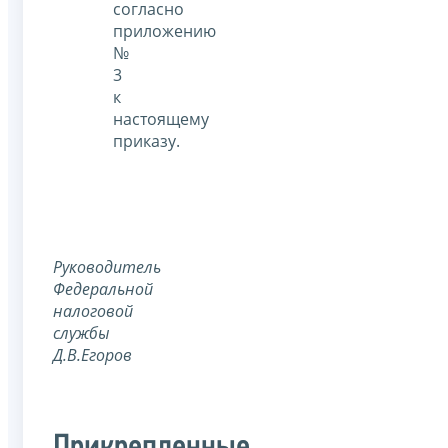
согласно
приложению
№
3
к
настоящему
приказу.
Руководитель
Федеральной
налоговой
службы
Д.В.Егоров