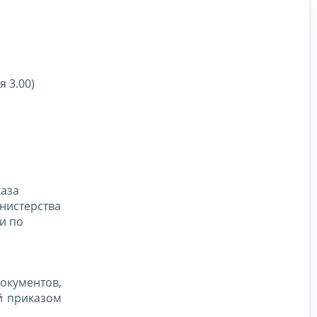
 3.00)
каза
нистерства
и по
документов,
й приказом