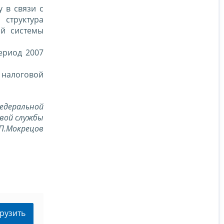
у в связи с
 структура
ой системы
период 2007
 налоговой
едеральной
вой службы
П.Мокрецов
рузить