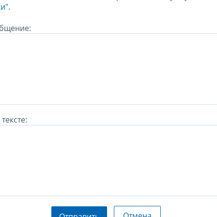
и".
бщение:
тексте:
Отмена
Отправить