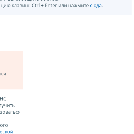
цию клавиш: Ctrl + Enter или нажмите
сюда
.
тся
ФНС
лучить
зоваться
ого
ческой