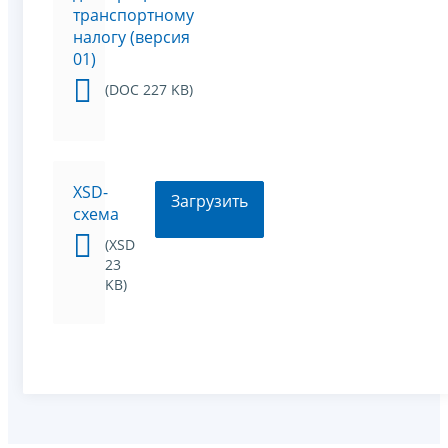
транспортному
налогу (версия
01)
(DOC 227 KB)
XSD-
Загрузить
схема
(XSD
23
KB)