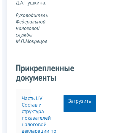
Д.А.Чушкина.
Руководитель
Федеральной
налоговой
службы
М.П.Мокрецов
Прикрепленные
документы
Часть LIV
Загрузить
Состав и
структура
показателей
налоговой
декларации по