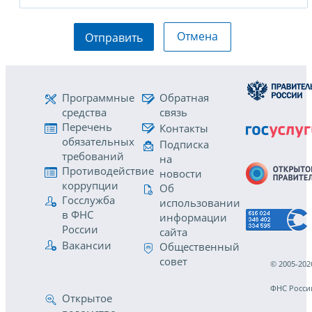
Отмена
Отправить
Программные
Обратная
средства
связь
Перечень
Контакты
обязательных
Подписка
требований
на
Противодействие
новости
коррупции
Об
Госслужба
использовании
в ФНС
информации
России
сайта
Вакансии
Общественный
совет
© 2005-202
ФНС Росси
Открытое