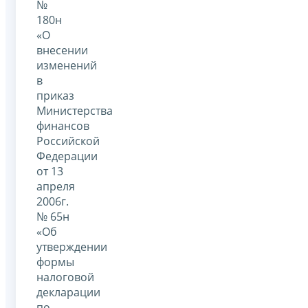
№
180н
«О
внесении
изменений
в
приказ
Министерства
финансов
Российской
Федерации
от 13
апреля
2006г.
№ 65н
«Об
утверждении
формы
налоговой
декларации
по