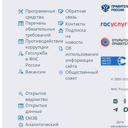
Программные
Обратная
средства
связь
Перечень
Контакты
обязательных
Подписка
требований
на
Противодействие
новости
коррупции
Об
Госслужба
использовании
в ФНС
информации
России
сайта
Вакансии
Общественный
совет
© 2005-202
ФНС Росси
Открытое
ведомство
Открытые
данные
СМЭВ
Дата
Аналитический
обновлени