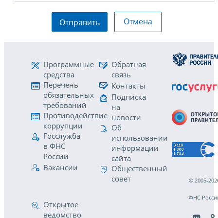
Отмена
Отправить
Программные
Обратная
средства
связь
Перечень
Контакты
обязательных
Подписка
требований
на
Противодействие
новости
коррупции
Об
Госслужба
использовании
в ФНС
информации
России
сайта
Вакансии
Общественный
совет
© 2005-202
ФНС Росси
Открытое
ведомство