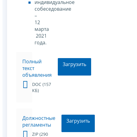
индивидуальное
собеседование
–
12
марта
2021
года.
Полный
Загрузить
текст
объявления
DOC (157
КБ)
Должностные
Загрузить
регламенты
ZIP (290