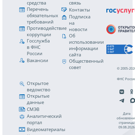
средства
связь
Перечень
Контакты
обязательных
Подписка
требований
на
Противодействие
новости
коррупции
Об
Госслужба
использовании
в ФНС
информации
России
сайта
Вакансии
Общественный
совет
© 2005-202
ФНС Росси
Открытое
ведомство
Открытые
данные
СМЭВ
Дата
Аналитический
обновлени
портал
страницы
09.08.2026
Видеоматериалы