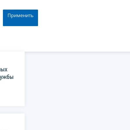
Применить
ных
лужбы