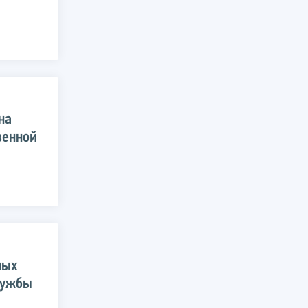
на
венной
ных
лужбы