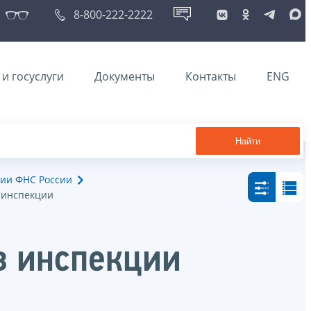
8-800-222-2222
и госуслуги
Документы
Контакты
ENG
Найти
ии ФНС России
в инспекции
в инспекции