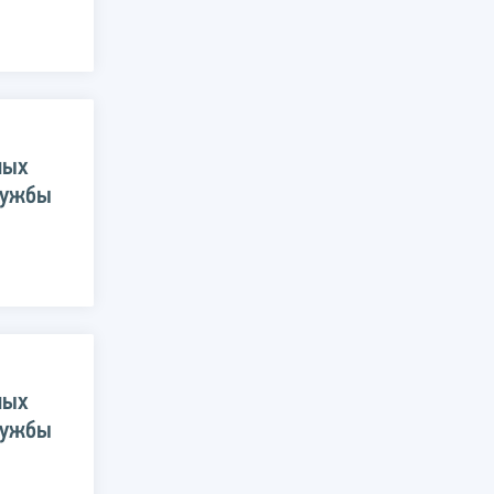
ных
лужбы
ных
лужбы