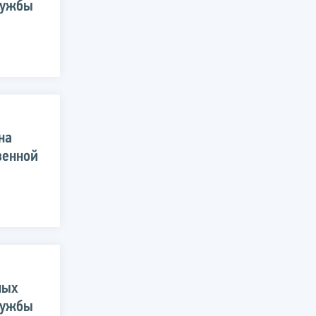
лужбы
на
венной
ных
лужбы