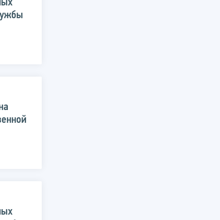
ных
лужбы
на
венной
ных