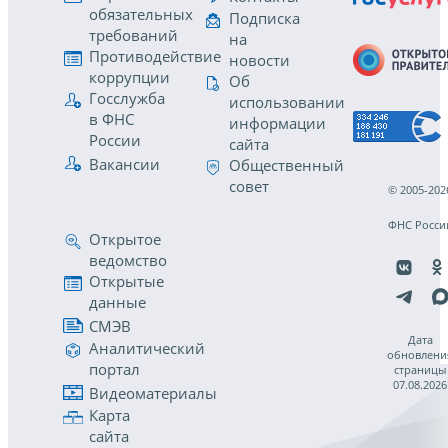
обязательных
Подписка
требований
на
Противодействие
новости
коррупции
Об
Госслужба
использовании
в ФНС
информации
России
сайта
Вакансии
Общественный
совет
© 2005-202
ФНС Росси
Открытое
ведомство
Открытые
данные
СМЭВ
Дата
Аналитический
обновлени
портал
страницы
07.08.2026
Видеоматериалы
Карта
сайта