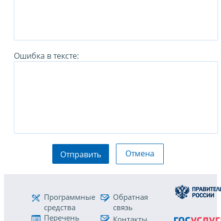
Ошибка в тексте:
Отмена
Отправить
Программные
Обратная
средства
связь
Перечень
Контакты