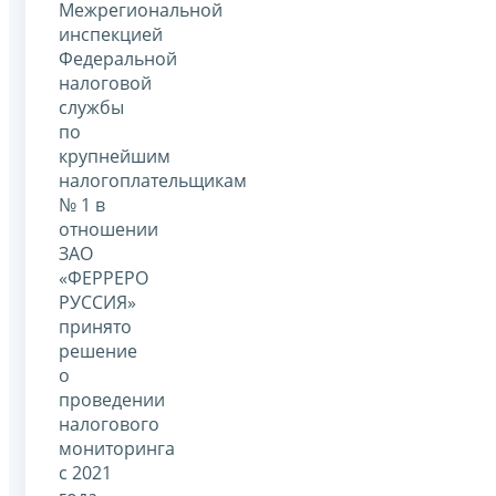
Межрегиональной
инспекцией
Федеральной
налоговой
службы
по
крупнейшим
налогоплательщикам
№ 1 в
отношении
ЗАО
«ФЕРРЕРО
РУССИЯ»
принято
решение
о
проведении
налогового
мониторинга
с 2021