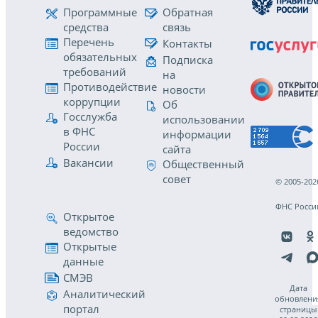
Программные
Обратная
средства
связь
Перечень
Контакты
обязательных
Подписка
требований
на
Противодействие
новости
коррупции
Об
Госслужба
использовании
в ФНС
информации
России
сайта
Вакансии
Общественный
совет
© 2005-202
ФНС Росси
Открытое
ведомство
Открытые
данные
СМЭВ
Дата
Аналитический
обновлени
портал
страницы