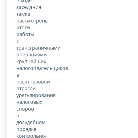
В ходе
заседания
также
рассмотрены
итоги
работы
с
трансграничными
операциями
крупнейших
налогоплательщиков
в
нефтегазовой
отрасли,
урегулирования
налоговых
споров
в
досудебном
порядке,
контрольно-