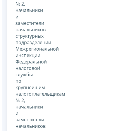
№ 2,
начальники
и
заместители
начальников
структурных
подразделений
Межрегиональной
инспекции
Федеральной
налоговой
службы
по
крупнейшим
налогоплательщикам
№ 2,
начальники
и
заместители
начальников