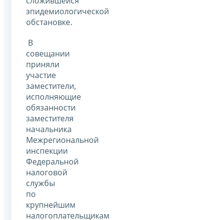
сложившейся
эпидемиологической
обстановке.
В
совещании
приняли
участие
заместители,
исполняющие
обязанности
заместителя
начальника
Межрегиональной
инспекции
Федеральной
налоговой
службы
по
крупнейшим
налогоплательщикам