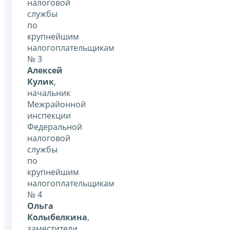
налоговой
службы
по
крупнейшим
налогоплательщикам
№ 3
Алексей
Кулик
,
начальник
Межрайонной
инспекции
Федеральной
налоговой
службы
по
крупнейшим
налогоплательщикам
№ 4
Ольга
Колыбелкина
,
заместители