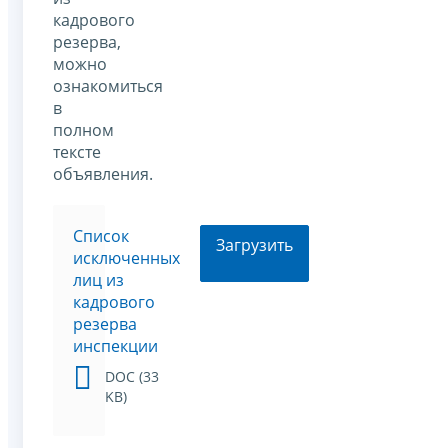
кадрового
резерва,
можно
ознакомиться
в
полном
тексте
объявления.
Список
Загрузить
исключенных
лиц из
кадрового
резерва
инспекции
DOC (33
KB)