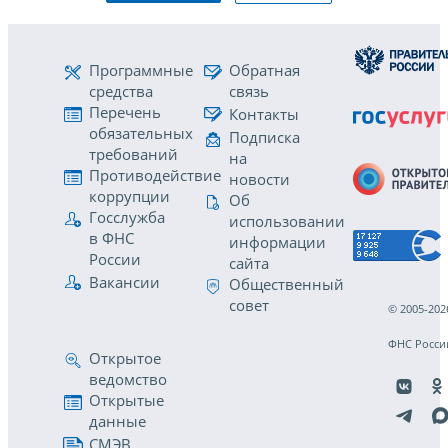
Программные
Обратная
средства
связь
Перечень
Контакты
обязательных
Подписка
требований
на
Противодействие
новости
коррупции
Об
Госслужба
использовании
в ФНС
информации
России
сайта
Вакансии
Общественный
совет
© 2005-202
ФНС Росси
Открытое
ведомство
Открытые
данные
СМЭВ