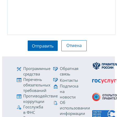
Отмена
Отправить
Программные
Обратная
средства
связь
Перечень
Контакты
обязательных
Подписка
требований
на
Противодействие
новости
коррупции
Об
Госслужба
использовании
в ФНС
информации