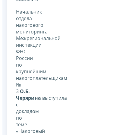
Начальник
отдела
налогового
мониторинга
Межрегиональной
инспекции
ФНС
России
по
крупнейшим
налогоплательщикам
№
3
О.Б.
Черярина
выступила
с
докладом
по
теме
«Налоговый