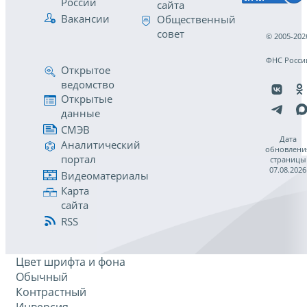
России
сайта
Вакансии
Общественный
совет
© 2005-202
ФНС Росси
Открытое
ведомство
Открытые
данные
СМЭВ
Дата
Аналитический
обновлени
портал
страницы
07.08.2026
Видеоматериалы
Карта
сайта
RSS
Цвет шрифта и фона
Обычный
Контрастный