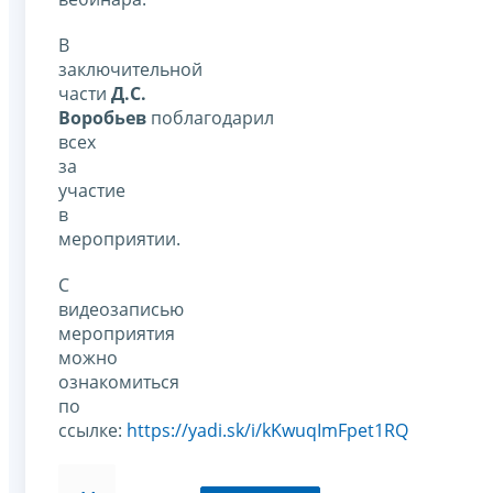
В
заключительной
части
Д.С.
Воробьев
поблагодарил
всех
за
участие
в
мероприятии.
С
видеозаписью
мероприятия
можно
ознакомиться
по
ссылке:
https://yadi.sk/i/kKwuqImFpet1RQ