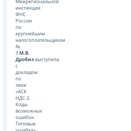
Межрегиональной
инспекции
ФНС
России
по
крупнейшим
налогоплательщикам
№
3
М
.В.
Дробиз
выступила
с
докладом
по
теме
«АСК
НДС-2.
Коды
возможных
ошибок.
Типовые
ошибки».