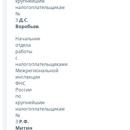
крупнейшим
налогоплательщикам
№
3
Д.С.
Воробьев
.
Начальник
отдела
работы
с
налогоплательщиками
Межрегиональной
инспекции
ФНС
России
по
крупнейшим
налогоплательщикам
№
3
Р.Ф.
Митин