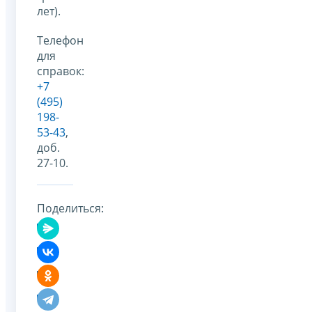
лет).
Телефон
для
справок:
+7
(495)
198-
53-43
,
доб.
27-10.
Поделиться: