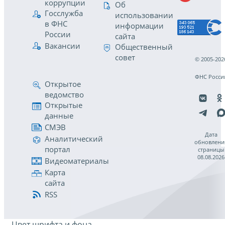
коррупции
Об
Госслужба
использовании
в ФНС
информации
России
сайта
Вакансии
Общественный
совет
© 2005-202
ФНС Росси
Открытое
ведомство
Открытые
данные
СМЭВ
Дата
Аналитический
обновлени
портал
страницы
08.08.2026
Видеоматериалы
Карта
сайта
RSS
Цвет шрифта и фона