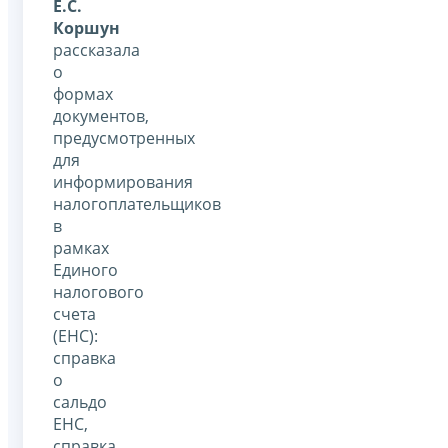
Е.С.
Коршун
рассказала
о
формах
документов,
предусмотренных
для
информирования
налогоплательщиков
в
рамках
Единого
налогового
счета
(ЕНС):
справка
о
сальдо
ЕНС,
справка