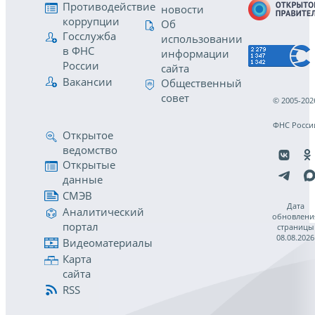
Противодействие
новости
коррупции
Об
Госслужба
использовании
в ФНС
информации
России
сайта
Вакансии
Общественный
совет
© 2005-202
ФНС Росси
Открытое
ведомство
Открытые
данные
СМЭВ
Дата
Аналитический
обновлени
портал
страницы
08.08.2026
Видеоматериалы
Карта
сайта
RSS