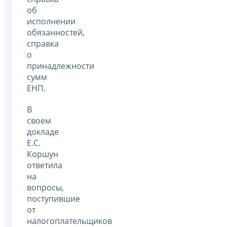
об
исполнении
обязанностей,
справка
о
принадлежности
сумм
ЕНП.
В
своем
докладе
Е.С.
Коршун
ответила
на
вопросы,
поступившие
от
налогоплательщиков