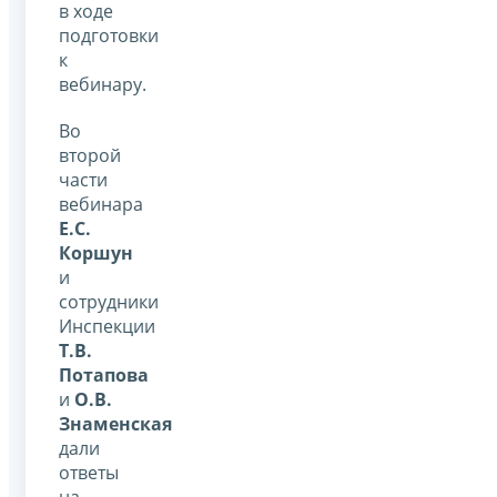
в ходе
подготовки
к
вебинару.
Во
второй
части
вебинара
Е.С.
Коршун
и
сотрудники
Инспекции
Т.В.
Потапова
и
О.В.
Знаменская
дали
ответы