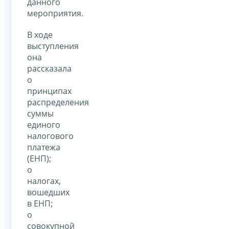
данного
мероприятия.
В ходе
выступления
она
рассказала
о
принципах
распределения
суммы
единого
налогового
платежа
(ЕНП);
о
налогах,
вошедших
в ЕНП;
о
совокупной