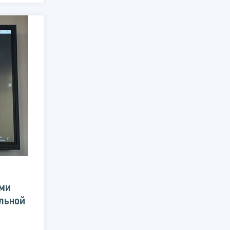
ами
льной