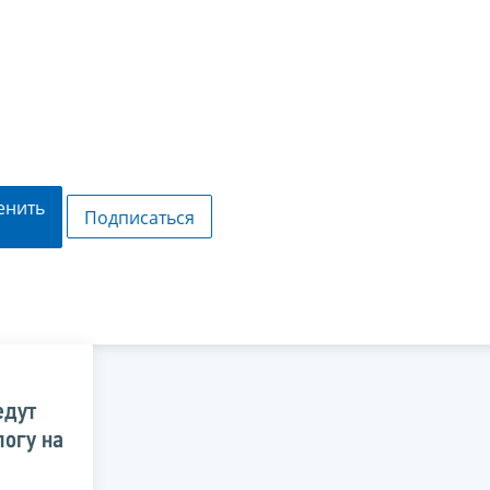
енить
Подписаться
едут
логу на