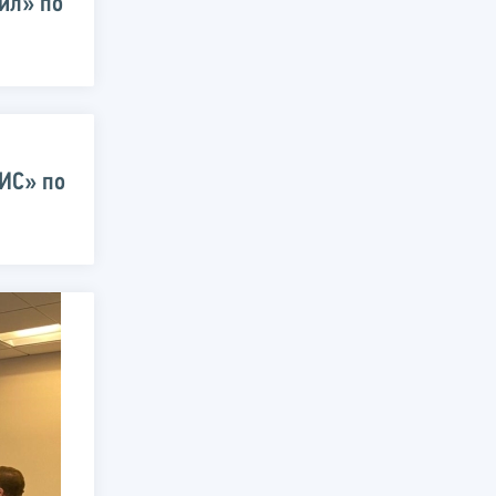
йл» по
ИС» по