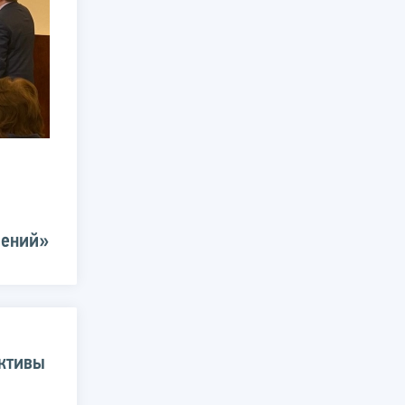
лений»
ективы