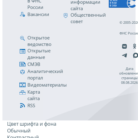
в ФНС
информации
России
сайта
Вакансии
Общественный
совет
© 2005-202
ФНС Росси
Открытое
ведомство
Открытые
данные
СМЭВ
Дата
Аналитический
обновлени
портал
страницы
08.08.2026
Видеоматериалы
Карта
сайта
RSS
Цвет шрифта и фона
Обычный
Контрастный