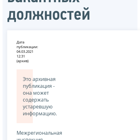
должностей
Дата
публикации:
04.03.2021
12:31
(архив)
Это архивная
публикация -
она может
содержать
устаревшую
информацию.
Межрегиональная
инспекция