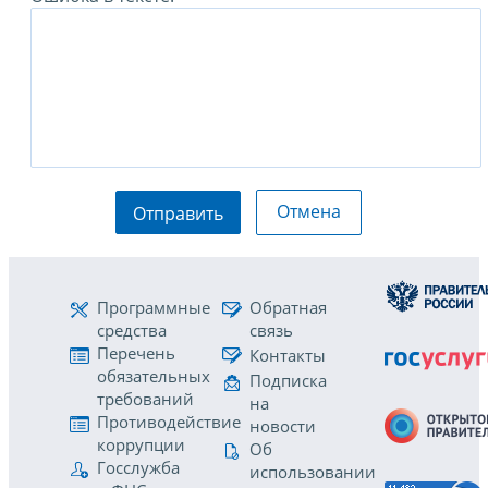
Отмена
Отправить
Программные
Обратная
средства
связь
Перечень
Контакты
обязательных
Подписка
требований
на
Противодействие
новости
коррупции
Об
Госслужба
использовании