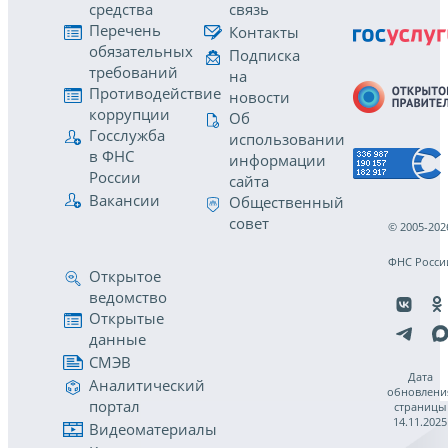
средства
связь
Перечень
Контакты
обязательных
Подписка
требований
на
Противодействие
новости
коррупции
Об
Госслужба
использовании
в ФНС
информации
России
сайта
Вакансии
Общественный
совет
© 2005-202
ФНС Росси
Открытое
ведомство
Открытые
данные
СМЭВ
Дата
Аналитический
обновлени
портал
страницы
14.11.2025
Видеоматериалы