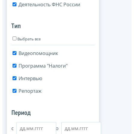
Деятельность ФНС России
Тип
Выбрать все
Видеопомощник
Программа "Налоги"
Интервью
Репортаж
Период
с
по