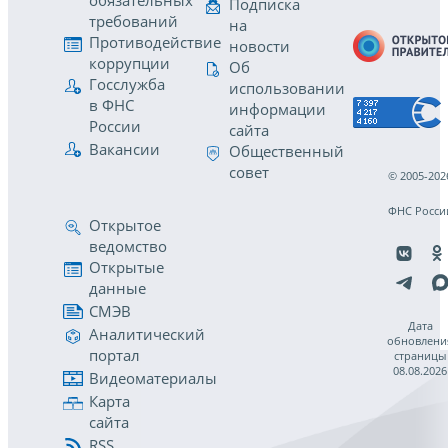
обязательных
Подписка
требований
на
Противодействие
новости
коррупции
Об
Госслужба
использовании
в ФНС
информации
России
сайта
Вакансии
Общественный
совет
© 2005-202
ФНС Росси
Открытое
ведомство
Открытые
данные
СМЭВ
Дата
Аналитический
обновлени
портал
страницы
08.08.2026
Видеоматериалы
Карта
сайта
RSS