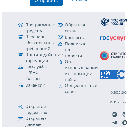
Отправить
Программные
Обратная
средства
связь
Перечень
Контакты
обязательных
Подписка
требований
на
Противодействие
новости
коррупции
Об
Госслужба
использовании
в ФНС
информации
России
сайта
Вакансии
Общественный
совет
© 2005-202
ФНС Росси
Открытое
ведомство
Открытые
данные