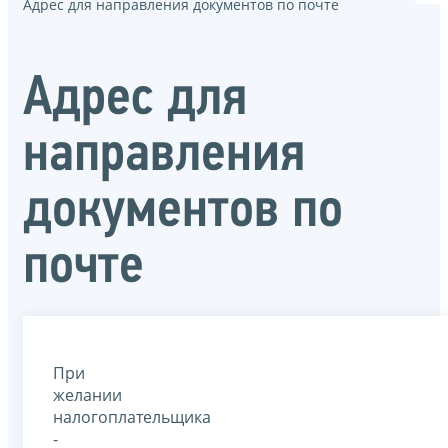
Адрес для направления документов по почте
Адрес для
направления
документов по
почте
При
желании
налогоплательщика
-