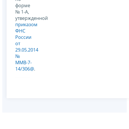
форме
№ 1-А,
утвержденной
приказом
ФНС
России
от
29.05.2014
№
ММВ-7-
14/306@
.