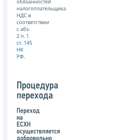
обязанностей
налогоплательщика
НДС в
соответствии
с абз.
2 п. 1
ст. 145
НК
РФ
.
Процедура
перехода
Переход
на
ЕСХН
осуществляется
добровольно