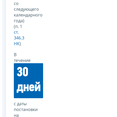
со
следующего
календарного
года)
(п. 1
ст.
346.3
НК
)
В
течение
30
дней
с даты
постановки
на