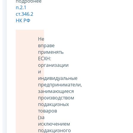
подробнее
п.2.1
ст.346.2
НК РФ
Не
вправе
применять
ЕСХН:
организации
и
индивидуальные
предприниматели,
занимающиеся
производством
подакцизных
товаров
(за
исключением
подакцизного