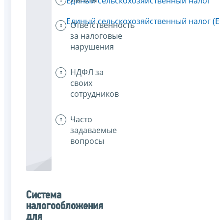
Единый сельскохозяйственный налог
Единый сельскохозяйственный налог (
Ответственность
за налоговые
нарушения
НДФЛ за
своих
сотрудников
Часто
задаваемые
вопросы
Система
налогообложения
для