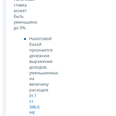
ставка
может
быть
уменьшена
до 0%.
Налоговой
базой
признается
денежное
выражение
доходов,
уменьшенных
на
величину
расходов
(
п.1
ст.
346.6
НК