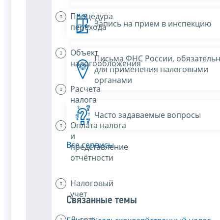
Процедура
Запись на прием в инспекцию
перехода
Объект
Письма ФНС России, обязатель
налогообложения
для применения налоговыми
органами
Расчета
налога
Часто задаваемые вопросы
Оплата налога
и
Все сервисы
представление
отчётности
Налоговый
учет
Связанные темы
Льготы