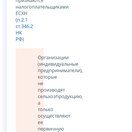
признаются
налогоплательщиками
ЕСХН
(
п.2.1
ст.346.2
НК
РФ
)
Организации
(индивидуальные
предприниматели),
которые
не
производят
сельхозпродукцию,
а
только
осуществляют
ее
первичную