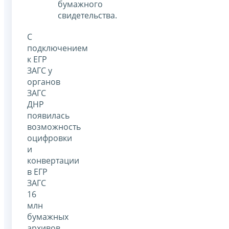
бумажного
свидетельства.
С
подключением
к ЕГР
ЗАГС у
органов
ЗАГС
ДНР
появилась
возможность
оцифровки
и
конвертации
в ЕГР
ЗАГС
16
млн
бумажных
архивов,