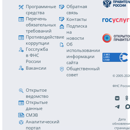
Программные
Обратная
средства
связь
Перечень
Контакты
обязательных
Подписка
требований
на
Противодействие
новости
коррупции
Об
Госслужба
использовании
в ФНС
информации
России
сайта
Вакансии
Общественный
совет
© 2005-202
ФНС Росси
Открытое
ведомство
Открытые
данные
СМЭВ
Дата
Аналитический
обновлени
портал
страницы