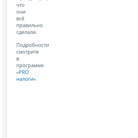
что
они
всё
правильно
сделали.
Подробности
смотрите
в
программе
«
PRO
налоги
».