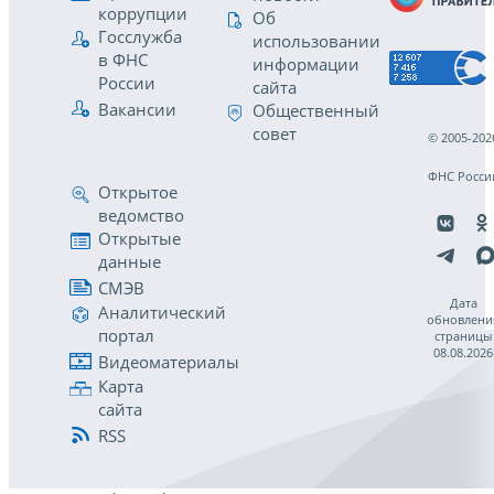
коррупции
Об
Госслужба
использовании
в ФНС
информации
России
сайта
Вакансии
Общественный
совет
© 2005-202
ФНС Росси
Открытое
ведомство
Открытые
данные
СМЭВ
Дата
Аналитический
обновлени
портал
страницы
08.08.2026
Видеоматериалы
Карта
сайта
RSS