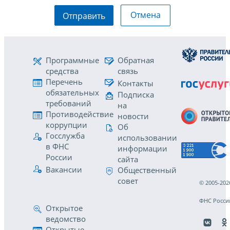
Отмена
Отправить
Программные
Обратная
средства
связь
Перечень
Контакты
обязательных
Подписка
требований
на
Противодействие
новости
коррупции
Об
Госслужба
использовании
в ФНС
информации
России
сайта
Вакансии
Общественный
совет
© 2005-202
ФНС Росси
Открытое
ведомство
Открытые