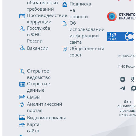
обязательных
Подписка
требований
на
Противодействие
новости
коррупции
Об
Госслужба
использовании
в ФНС
информации
России
сайта
Вакансии
Общественный
совет
© 2005-202
ФНС Росси
Открытое
ведомство
Открытые
данные
СМЭВ
Дата
Аналитический
обновлени
портал
страницы
07.08.2026
Видеоматериалы
Карта
сайта