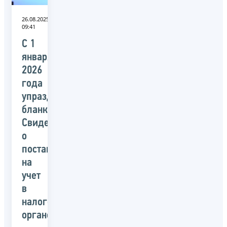
26.08.2025
09:41
С 1
января
2026
года
упраздняется
бланк
Свидетельства
о
постановке
на
учет
в
налоговом
органе