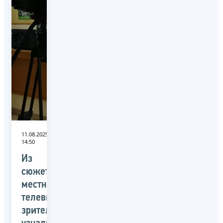
11.08.2025
14:50
Из
сюжета
местного
телевидения
зрители