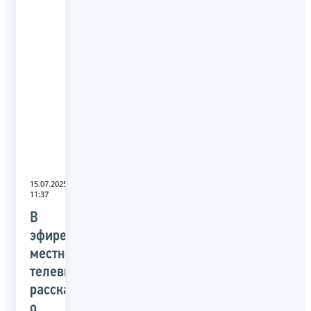
15.07.2025
11:37
В
эфире
местного
телевидения
рассказали
о