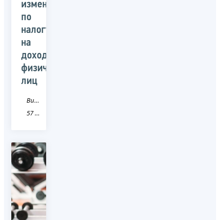
изменениях
по
налогу
на
доходы
физических
лиц
Видео
57 Орловская область