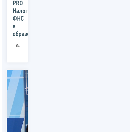
PRO
Налоги:
ФНС
в
образовании
Видео