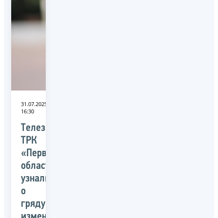
31.07.2025
16:30
Телезрители
ТРК
«Первый
областной»
узнали
о
грядущих
изменениях