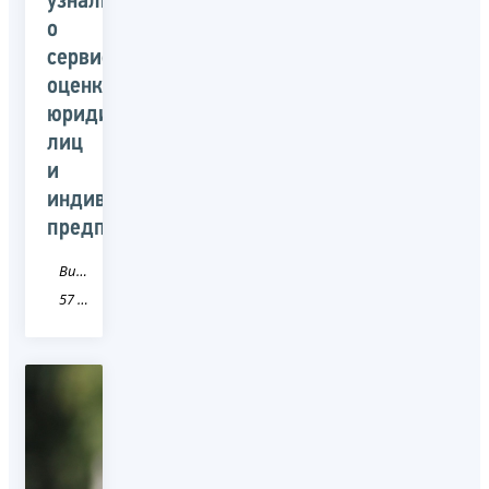
узнали
о
сервисе
оценки
юридических
лиц
и
индивидуальных
предпринимателей
Видео
57 Орловская область