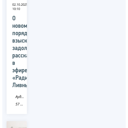
02.10.2025
10:10
О
новом
порядке
взыскания
задолженности
рассказали
в
эфире
«Радио
Ливны»
Аудио
57 Орловская область