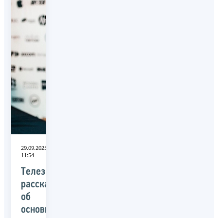
29.09.2025
11:54
Телезрителям
рассказали
об
основных