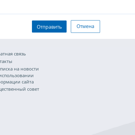
Отмена
Отправить
атная связь
такты
писка на новости
использовании
ормации сайта
ественный совет