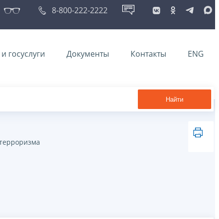
8-800-222-2222
и госуслуги
Документы
Контакты
ENG
Найти
 терроризма