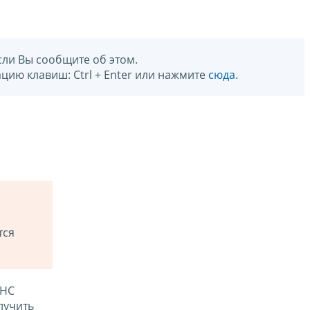
сли Вы сообщите об этом.
цию клавиш: Ctrl + Enter или нажмите
сюда
.
тся
ФНС
лучить