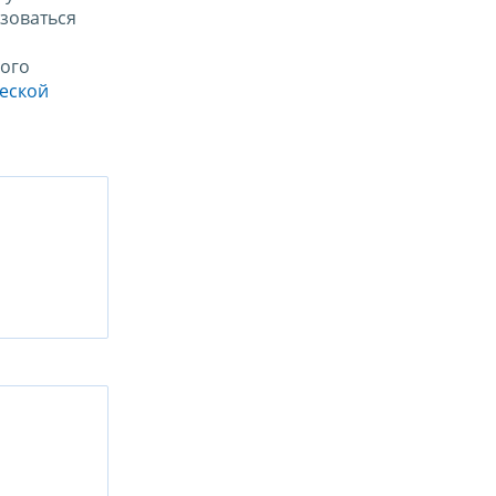
зоваться
ого
ческой