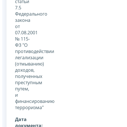
статьи
7.5
Федерального
закона
от
07.08.2001
№ 115-
ФЗ "О
противодействии
легализации
(отмыванию)
доходов,
полученных
преступным
путем,
и
финансированию
терроризма"
Дата
документа: