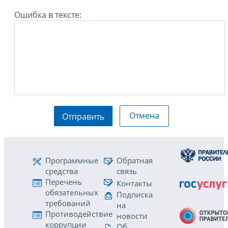
Ошибка в тексте:
Отмена
Отправить
Программные
Обратная
средства
связь
Перечень
Контакты
обязательных
Подписка
требований
на
Противодействие
новости
коррупции
Об