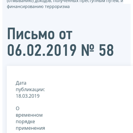
(отмыванию) доходов, полученных преступным путем, и
финансированию терроризма
Письмо от
06.02.2019 № 58
Дата
публикации:
18.03.2019
О
временном
порядке
применения