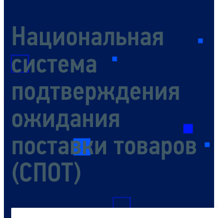
Национальная
система
подтверждения
ожидания
поставки товаров
(СПОТ)