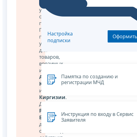
от
уплаты
обеспечительного
платежа.
Переходный
Настройка
Оформит
период
подписки
устанавливается
для
товаров,
ввозимых
из
Памятка по созданию и
Армении
,
регистрации МЧД
Казахстана
и
Киргизии
.
Для
Республики
Инструкция по входу в Сервис
Беларусь
Заявителя
данное
освобождение