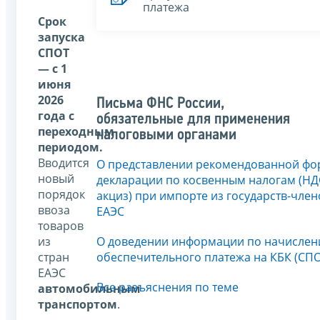
платежа
Срок
запуска
СПОТ
— с 1
июня
2026
Письма ФНС России,
года c
обязательные для применения
переходным
налоговыми органами
периодом.
Вводится
О представлении рекомендованной фо
новый
декларации по косвенным налогам (НД
порядок
акциз) при импорте из государств-член
ввоза
ЕАЭС
товаров
из
О доведении информации по начисле
стран
обеспечительного платежа на КБК (СПО
ЕАЭС
Все разъяснения по теме
автомобильным
транспортом
.