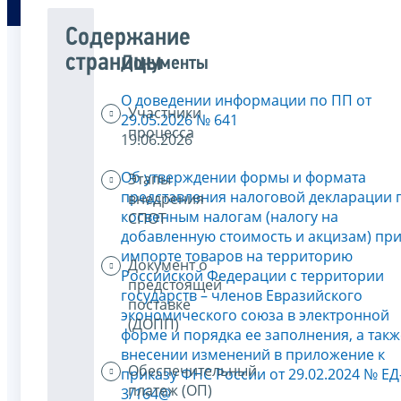
Содержание
страницы
Документы
О доведении информации по ПП от
Участники
29.05.2026 № 641
процесса
19.06.2026
Об утверждении формы и формата
Этапы
представления налоговой декларации 
внедрения
косвенным налогам (налогу на
СПОТ
добавленную стоимость и акцизам) пр
импорте товаров на территорию
Документ о
Российской Федерации с территории
предстоящей
государств – членов Евразийского
поставке
экономического союза в электронной
(ДОПП)
форме и порядка ее заполнения, а такж
внесении изменений в приложение к
Обеспечительный
приказу ФНС России от 29.02.2024 № ЕД
платеж (ОП)
3/164@