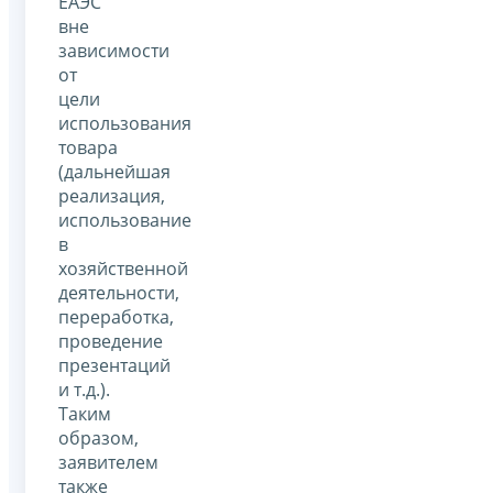
ЕАЭС
вне
зависимости
от
цели
использования
товара
(дальнейшая
реализация,
использование
в
хозяйственной
деятельности,
переработка,
проведение
презентаций
и т.д.).
Таким
образом,
заявителем
также