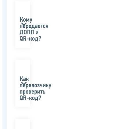
Кому
передается
ДОПП и
QR-код?
Как
перевозчику
проверить
QR-код?