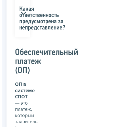
Какая
ответственность
предусмотрена за
непредставление?
Обеспечительный
платеж
(ОП)
ОП в
системе
СПОТ
— это
платеж,
который
заявитель