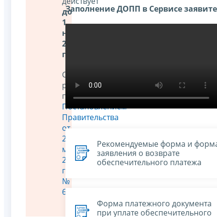
действует
Заполнение ДОПП в Сервисе заявит
до
1
ноября
2026
года
.
Соответствующее
решение
принято
Постановлением
Правительства
от
29
Рекомендуемые форма и форм
мая
заявления о возврате
2026
обеспечительного платежа
года
№
641
.
Форма платежного документа
при уплате обеспечительного