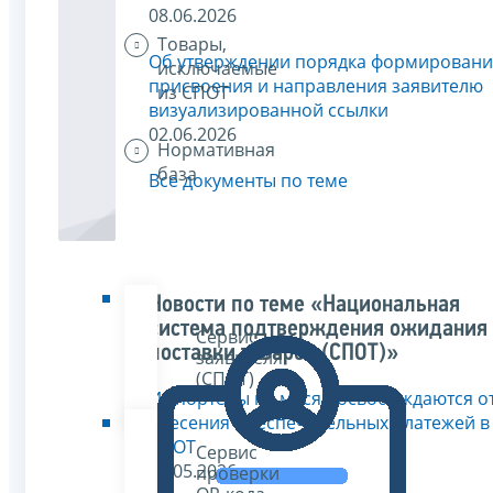
08.06.2026
Товары,
Об утверждении порядка формировани
исключаемые
присвоения и направления заявителю
из СПОТ
визуализированной ссылки
02.06.2026
Нормативная
база
Все документы по теме
Новости по теме «Национальная
система подтверждения ожидания
Сервис
поставки товаров (СПОТ)»
заявителя
(СПОТ)
Импортеры на месяц освобождаются о
внесения обеспечительных платежей в
СПОТ
Сервис
30.05.2026
проверки