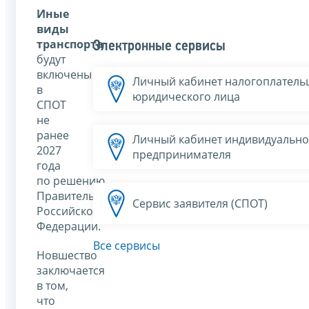
Иные
виды
транспорта
Электронные сервисы
будут
включены
Личный кабинет налогоплатель
в
юридического лица
СПОТ
не
ранее
Личный кабинет индивидуально
2027
предпринимателя
года
по решению
Правительства
Сервис заявителя (СПОТ)
Российской
Федерации.
Все сервисы
Новшество
заключается
в том,
что