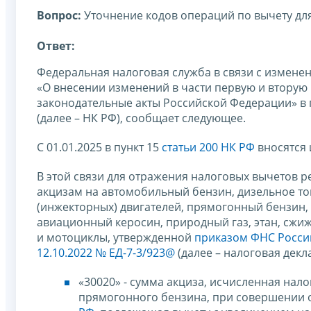
Вопрос:
Уточнение кодов операций по вычету дл
Ответ:
Федеральная налоговая служба в связи с измен
«О внесении изменений в части первую и вторую
законодательные акты Российской Федерации» в 
(далее – НК РФ), сообщает следующее.
С 01.01.2025 в пункт 15
статьи 200 НК РФ
вносятся 
В этой связи для отражения налоговых вычетов 
акцизам на автомобильный бензин, дизельное то
(инжекторных) двигателей, прямогонный бензин, 
авиационный керосин, природный газ, этан, сжи
и мотоциклы, утвержденной
приказом ФНС России
12.10.2022 № ЕД-7-3/923@
(далее – налоговая дек
«30020» - сумма акциза, исчисленная на
прямогонного бензина, при совершении оп