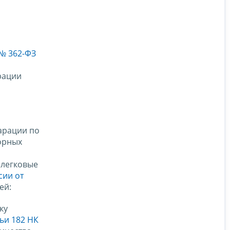
 № 362-ФЗ
рации
арации по
орных
 легковые
сии от
ей:
ку
тьи 182 НК