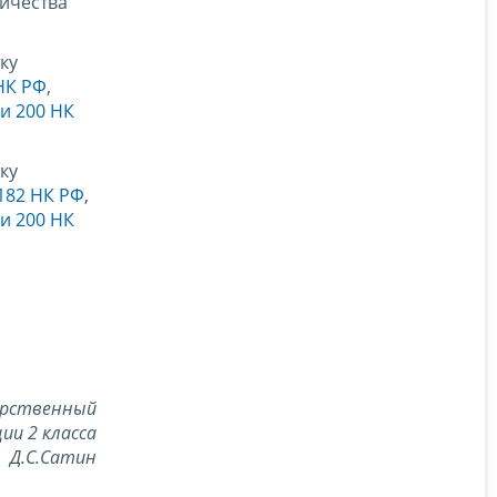
личества
ку
 НК РФ
,
ьи 200 НК
ку
 182 НК РФ
,
ьи 200 НК
арственный
ии 2 класса
Д.С.Сатин