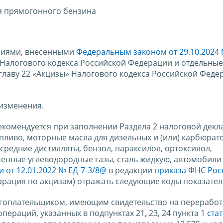
я прямогонного бензина
ениями, внесенными
Федеральным законом от 29.10.2024
 Налогового кодекса Российской Федерации и отдельные
главу 22 «Акцизы» Налогового кодекса Российской Феде
изменения.
рекомендуется при заполнении Раздела 2 налоговой декл
пливо, моторные масла для дизельных и (или) карбюрат
средние дистилляты, бензол, параксилол, ортоксилол,
женные углеводородные газы, сталь жидкую, автомобили
 от 12.01.2022 № ЕД-7-3/8@
в редакции
приказа ФНС Рос
ларация по акцизам) отражать следующие коды показател
логоплательщиком, имеющим свидетельство на переработ
ераций, указанных в подпунктах 21, 23, 24 пункта 1
ста