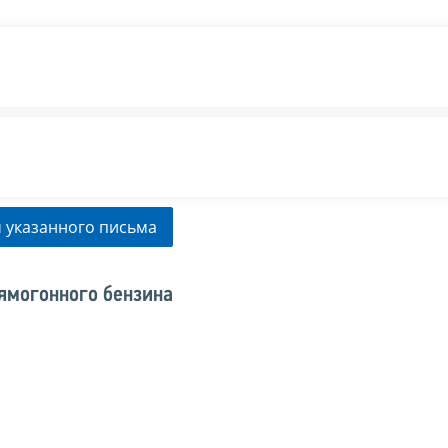
 указанного письма
ямогонного бензина