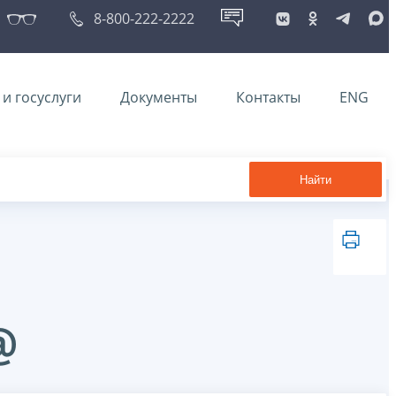
8-800-222-2222
и госуслуги
Документы
Контакты
ENG
Найти
@