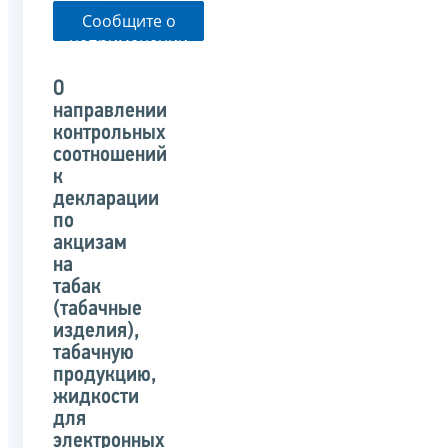
Сообщите о
неприменении
налоговым
органом
О
указанного
направлении
письма
контрольных
соотношений
к
декларации
по
акцизам
на
табак
(табачные
изделия),
табачную
продукцию,
жидкости
для
электронных