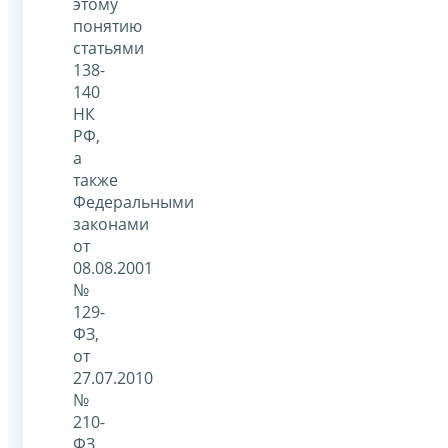
этому
понятию
статьями
138-
140
НК
РФ,
а
также
Федеральными
законами
от
08.08.2001
№
129-
ФЗ,
от
27.07.2010
№
210-
ФЗ,