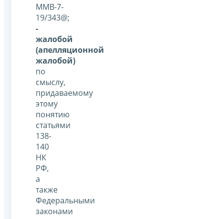
ММВ-7-
19/343@;
-
жалобой
(апелляционной
жалобой)
по
смыслу,
придаваемому
этому
понятию
статьями
138-
140
НК
РФ,
а
также
Федеральными
законами