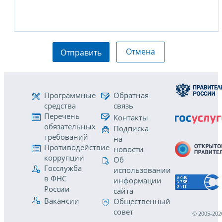
Отмена
Отправить
Программные
Обратная
средства
связь
Перечень
Контакты
обязательных
Подписка
требований
на
Противодействие
новости
коррупции
Об
Госслужба
использовании
в ФНС
информации
России
сайта
Вакансии
Общественный
совет
© 2005-202