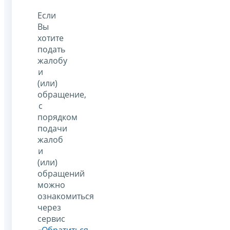
Если
Вы
хотите
подать
жалобу
и
(или)
обращение,
с
порядком
подачи
жалоб
и
(или)
обращений
можно
ознакомиться
через
сервис
«Обратиться