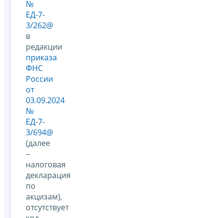
№
ЕД-7-
3/262@
в
редакции
приказа
ФНС
России
от
03.09.2024
№
ЕД-7-
3/694@
(далее
–
налоговая
декларация
по
акцизам),
отсутствует