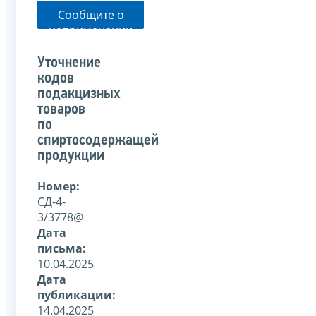
Сообщите о
неприменении
налоговым
органом
Уточнение
указанного
кодов
письма
подакцизных
товаров
по
спиртосодержащей
продукции
Номер:
СД-4-
3/3778@
Дата
письма:
10.04.2025
Дата
публикации:
14.04.2025