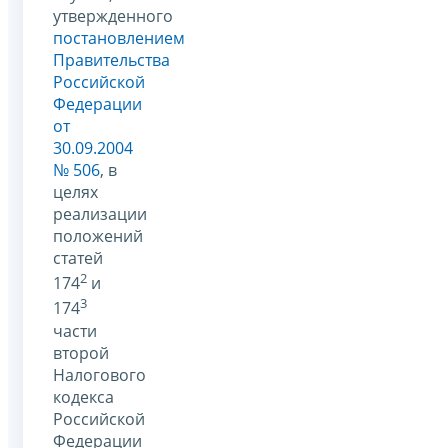
утвержденного
постановлением
Правительства
Российской
Федерации
от
30.09.2004
№ 506
, в
целях
реализации
положений
статей
2
174
и
3
174
части
второй
Налогового
кодекса
Российской
Федерации