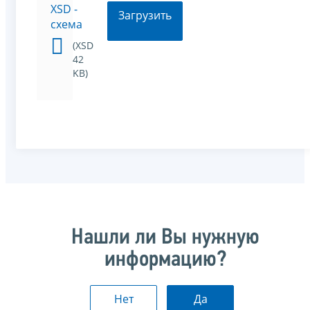
XSD -
Загрузить
схема
(XSD
42
KB)
Нашли ли Вы нужную
информацию?
Нет
Да