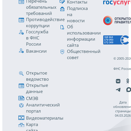
Перечень
Контакты
обязательных
Подписка
требований
на
Противодействие
новости
коррупции
Об
Госслужба
использовании
в ФНС
информации
России
сайта
Вакансии
Общественный
совет
© 2005-202
ФНС Росси
Открытое
ведомство
Открытые
данные
СМЭВ
Дата
Аналитический
обновлени
портал
страницы
04.03.2026
Видеоматериалы
Карта
сайта