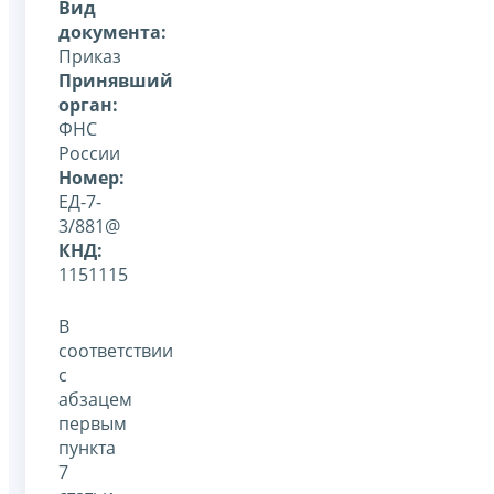
Вид
документа:
Приказ
Принявший
орган:
ФНС
России
Номер:
ЕД-7-
3/881@
КНД:
1151115
В
соответствии
с
абзацем
первым
пункта
7