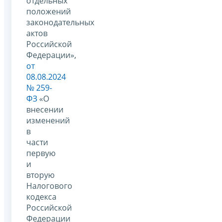
отдельных
положений
законодательных
актов
Российской
Федерации»,
от
08.08.2024
№ 259-
ФЗ
«О
внесении
изменений
в
части
первую
и
вторую
Налогового
кодекса
Российской
Федерации