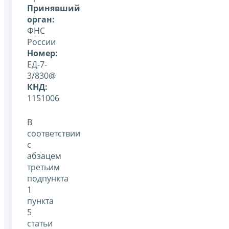
Принявший
орган:
ФНС
России
Номер:
ЕД-7-
3/830@
КНД:
1151006
В
соответствии
с
абзацем
третьим
подпункта
1
пункта
5
статьи