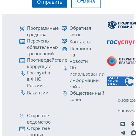
Отмена
Отправить
Программные
Обратная
средства
связь
Перечень
Контакты
обязательных
Подписка
требований
на
Противодействие
новости
коррупции
Об
Госслужба
использовании
в ФНС
информации
России
сайта
Вакансии
Общественный
совет
© 2005-202
ФНС Росси
Открытое
ведомство
Открытые
данные