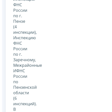
ФНС
России
по г.
Пензе
(4
инспекции),
Инспекцию
ФНС
России
по г.
Заречному,
Межрайонные
ИФНС
России
по
Пензенской
области
(6
инспекций).
В