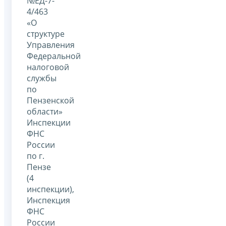
№ЕД-7-
4/463
«О
структуре
Управления
Федеральной
налоговой
службы
по
Пензенской
области»
Инспекции
ФНС
России
по г.
Пензе
(4
инспекции),
Инспекция
ФНС
России