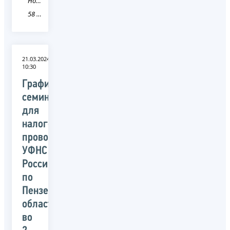
Новость
58 Пензенская область
21.03.2024
10:30
График
семинаров
для
налогоплательщиков,
проводимых
УФНС
России
по
Пензенской
области
во