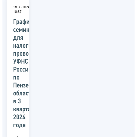
18.06.2024
10:37
График
семинаров
для
налогоплательщиков,
проводимых
УФНС
России
по
Пензенской
области
в 3
квартале
2024
года