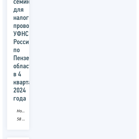
семинаров
для
налогоплательщиков,
проводимых
УФНС
России
по
Пензенской
области
в 4
квартале
2024
года
Новость
58 Пензенская область