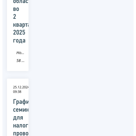
области
во
2
квартале
2025
года
Новость
58 Пензенская область
25.12.2024
09:38
График
семинаров
для
налогоплательщиков,
проводимых