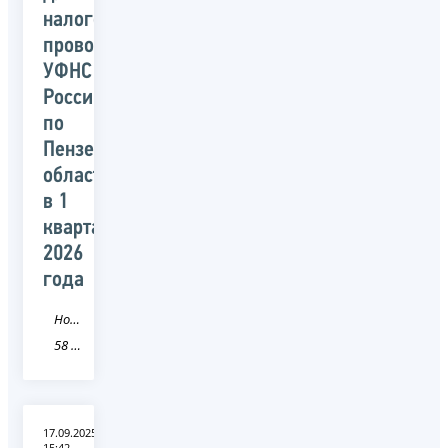
налогоплательщиков,
проводимых
УФНС
России
по
Пензенской
области
в 1
квартале
2026
года
Новость
58 Пензенская область
17.09.2025
15:42