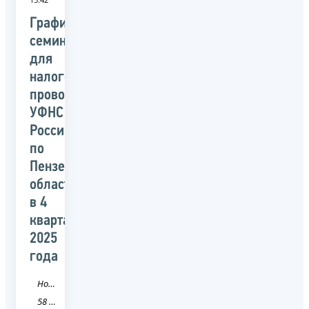
График
семинаров
для
налогоплательщиков,
проводимых
УФНС
России
по
Пензенской
области
в 4
квартале
2025
года
Новость
58 Пензенская область