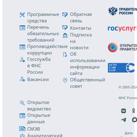
Программные
Обратная
средства
связь
Перечень
Контакты
обязательных
Подписка
требований
на
Противодействие
новости
коррупции
Об
Госслужба
использовании
в ФНС
информации
России
сайта
Вакансии
Общественный
совет
© 2005-202
ФНС Росси
Открытое
ведомство
Открытые
данные
СМЭВ
Дата
Аналитический