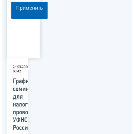
Применить
24.03.2026
08:42
График
семинаров
для
налогоплательщиков,
проводимых
УФНС
России