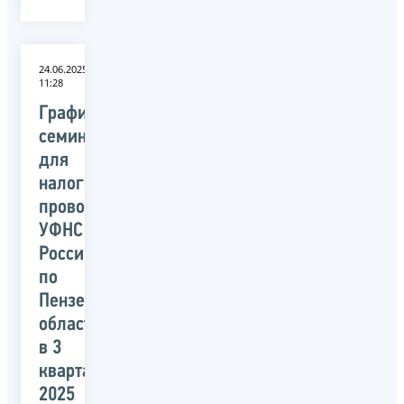
24.06.2025
11:28
График
семинаров
для
налогоплательщиков,
проводимых
УФНС
России
по
Пензенской
области
в 3
квартале
2025