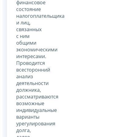
финансовое
состояние
налогоплательщика
и лиц,
связанных
с ним
общими
экономическими
интересами.
Проводится
всесторонний
анализ
деятельности
должника,
рассматриваются
возможные
индивидуальные
варианты
урегулирования
долга,
далее