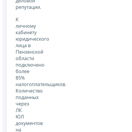
деловой
репутации.
К
личному
кабинету
юридического
лица в
Пензенской
области
подключено
более
85%
налогоплательщиков.
Количество
поданных
через
ЛК
ЮЛ
документов
на