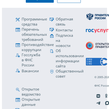
Программные
Обратная
средства
связь
Перечень
Контакты
обязательных
Подписка
требований
на
Противодействие
новости
коррупции
Об
Госслужба
использовании
в ФНС
информации
России
сайта
Вакансии
Общественный
совет
© 2005-202
ФНС Росси
Открытое
ведомство
Открытые
данные