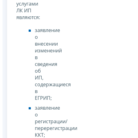
услугами
ЛК ИП
являются:
заявление
о
внесении
изменений
в
сведения
об
ИП,
содержащиеся
в
ЕГРИП;
заявление
о
регистрации/
перерегистрации
ККТ;