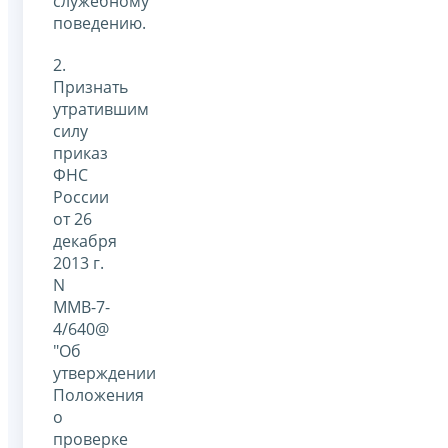
служебному
поведению.
2.
Признать
утратившим
силу
приказ
ФНС
России
от 26
декабря
2013 г.
N
ММВ-7-
4/640@
"Об
утверждении
Положения
о
проверке