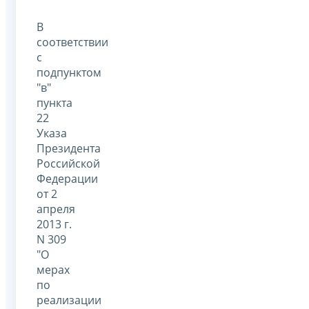
В
соответствии
с
подпунктом
"в"
пункта
22
Указа
Президента
Российской
Федерации
от 2
апреля
2013 г.
N 309
"О
мерах
по
реализации