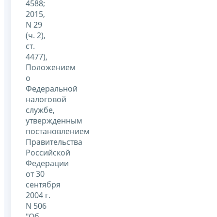
4588;
2015,
N 29
(ч. 2),
ст.
4477),
Положением
о
Федеральной
налоговой
службе,
утвержденным
постановлением
Правительства
Российской
Федерации
от 30
сентября
2004 г.
N 506
"Об