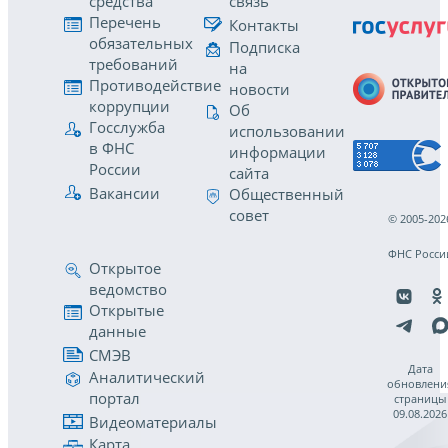
средства
связь
Перечень
Контакты
обязательных
Подписка
требований
на
Противодействие
новости
коррупции
Об
Госслужба
использовании
в ФНС
информации
России
сайта
Вакансии
Общественный
совет
© 2005-202
ФНС Росси
Открытое
ведомство
Открытые
данные
СМЭВ
Дата
Аналитический
обновлени
портал
страницы
09.08.2026
Видеоматериалы
Карта