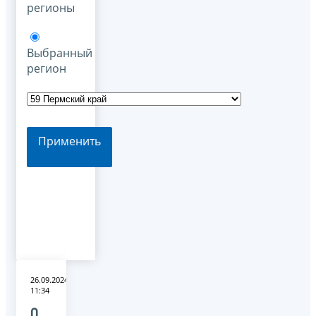
регионы
Выбранный
регион
Применить
26.09.2024
11:34
О