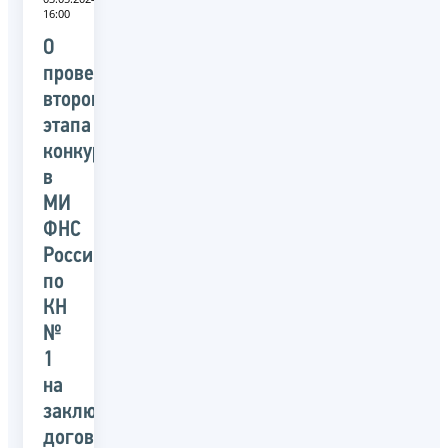
16:00
О
проведении
второго
этапа
конкурса
в
МИ
ФНС
России
по
КН
№
1
на
заключение
договора