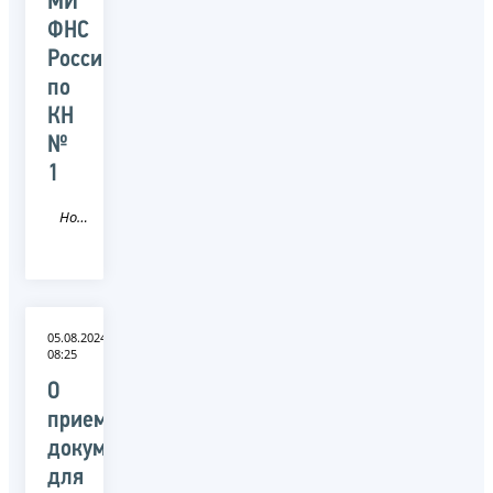
МИ
ФНС
России
по
КН
№
1
Новость
05.08.2024
08:25
О
приеме
документов
для