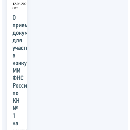
12.04.2024
08:15
О
приеме
документов
для
участия
в
конкурсе
МИ
ФНС
России
по
КН
№
1
на