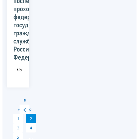
последующего
прохождения
федеральной
государственной
гражданской
службы
Российской
Федерации
Новость
в
начало
1
2
3
4
5
...